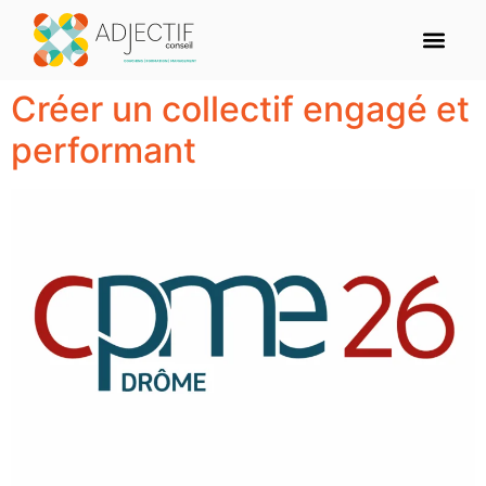
Formation man
Coaching profe
Coaching d’équip
Nous découvr
Créer un collectif engagé et
performant